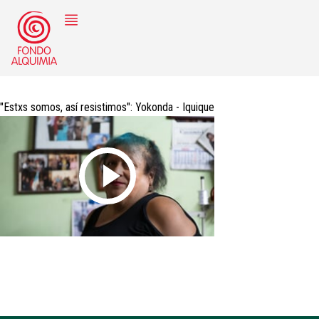
Pasar
al
contenido
principal
"Estxs somos, así resistimos": Yokonda - Iquique